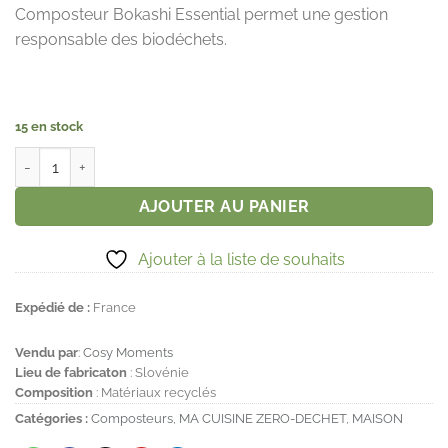
Composteur Bokashi Essential permet une gestion
responsable des biodéchets.
15 en stock
quantité de Skaza 101853 Bokashi composteurs Essential Noir-15
AJOUTER AU PANIER
Ajouter à la liste de souhaits
Expédié de :
France
Vendu par
:
Cosy Moments
Lieu de fabricaton
: Slovénie
Composition
: Matériaux recyclés
Catégories :
Composteurs
,
MA CUISINE ZERO-DECHET
,
MAISON