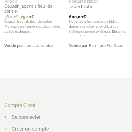
MAISON
MOBILIERS DESIGN
Coussin japonais fleur de
Table haute
cerisier
Le
Le
36,00
€
25,20
€
600,00
€
prix
prix
Coussin japonais fleur de cerisier.
Notre table haute au style bistrot
initial
actuel
Plongez dans l'univers du Japon avec
donnera un côté rétro-chic à vos
était :
est :
36,00€.
25,20€.
poésie et douceur.
intérieurs comme extérieurs. Élégante,
sobre et résistante, elle s’adaptera à
tous vos styles.
Vendu par
:
Lamaisonisloise
Vendu par
:
Furniture For Good
Compte Client
Se connecter
Créer un compte