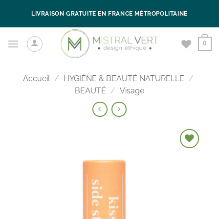
Passer
LIVRAISON GRATUITE EN FRANCE MÉTROPOLITAINE
au
contenu
0
Accueil
/
HYGIÈNE & BEAUTÉ NATURELLE
/
BEAUTÉ
/
Visage
Ajouter à la
liste de
souhaits