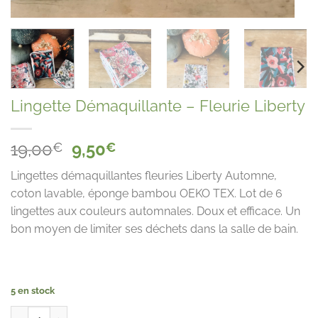
Lingette Démaquillante – Fleurie Liberty
Le
Le
19,00
9,50
€
€
prix
prix
Lingettes démaquillantes fleuries Liberty Automne,
initial
actuel
coton lavable, éponge bambou OEKO TEX. Lot de 6
était :
est :
lingettes aux couleurs automnales. Doux et efficace. Un
19,00€.
9,50€.
bon moyen de limiter ses déchets dans la salle de bain.
5 en stock
quantité de Lingette Démaquillante - Fleurie Liberty