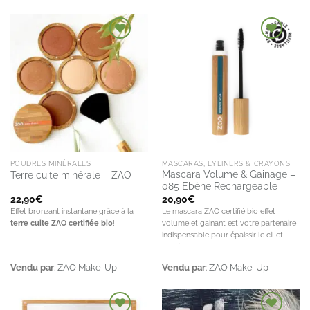
une
couleur intense,
apporte
Elle s'adapte à tous les styles !
volume et hydratation
, réduit
les risques de rougeur et
Ajouter à la
Ajouter à la
d'irritation.
liste de
liste de
souhaits
souhaits
POUDRES MINÉRALES
MASCARAS, EYLINERS & CRAYONS
Mascara Volume & Gainage –
Terre cuite minérale – ZAO
085 Ebène Rechargeable
ZAO
22,90
€
20,90
€
Effet bronzant instantané grâce à la
Le mascara ZAO certifié bio effet
terre cuite ZAO certifiée bio
!
volume et gainant est votre partenaire
indispensable pour épaissir le cil et
densifier votre regard.
Vendu par
:
ZAO Make-Up
Vendu par
:
ZAO Make-Up